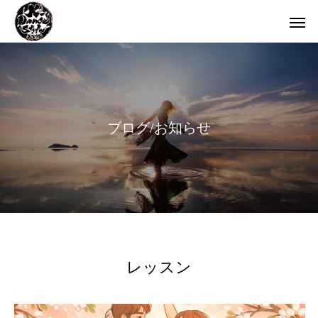
ブ
ロ
グ
/
お
知
ら
せ
レッスン