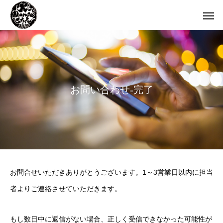
お
問
い
合
わ
せ
-
完
了
お問合せいただきありがとうございます。1～3営業日以内に担当
者よりご連絡させていただきます。
もし数日中に返信がない場合、正しく受信できなかった可能性が